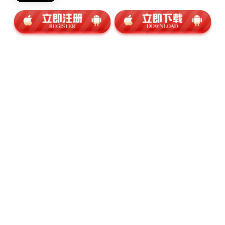
Kaiyun Sports-【半程盘点·大势】10年最弱西超霸权
西甲
2026-06-06
0
176
山东男篮惨败浙江，在三分雨中彻底
迷失，两大首发外援合砍14分
英超
2026-06-06
0
169
2
3
4
5
6
7
8
9
10
›
1
››
友情链接