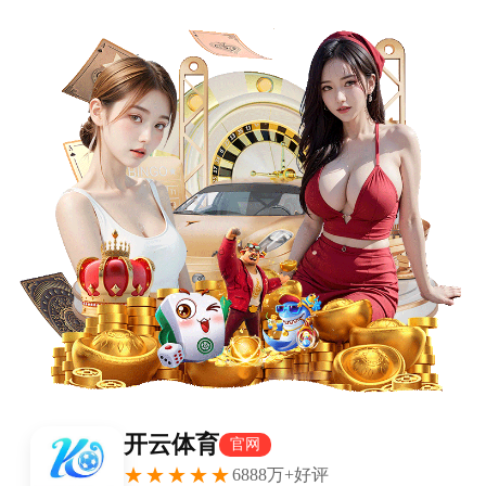
首页
nba
英超
意甲
法甲
德甲
西甲
欧冠
关于Kaiyun Sports,开
云体育,app下载,体育赛事,vip 注册地址,登录入口