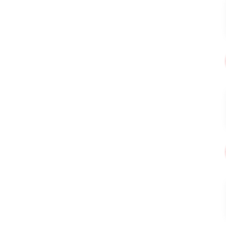
Shams：火
火箭[超话]#...
英超
2026-
app下载
体坛周报全媒体原创 2月28日，中国超级杯赛前发布会，穆斯卡
备战情况，穆
常有成效。新的
西甲
2026-