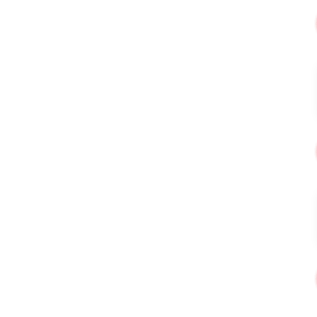
开云体育-
在此前的一场
Doncic）
胜25负，排名超
德甲
2026-
吴易昺止步
体坛周报全媒体发布 在经过两场精彩的胜利后，中国网球一哥吴易昺
普尔科站四分之一决
德、次轮击败..
nba
2026-0