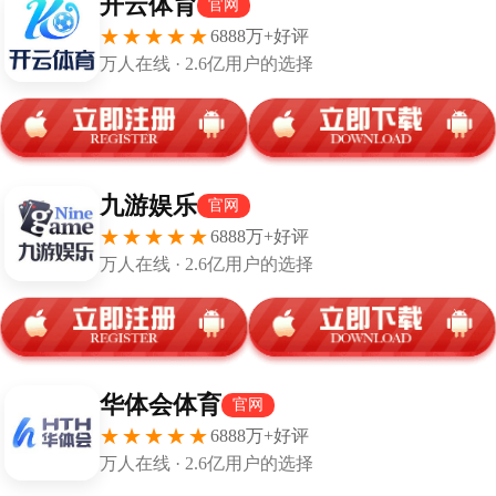
箭将与后卫JD·戴维森签下一份新的两年合同，填补空缺名单。#火箭vs太阳
04-09
0
183
-穆斯卡特超级杯战前避谈国安 释疑为何弃用梅伦多
特携颜骏凌出席。 谈及海港队的
斯卡特表示：“非常开心、幸运能参加这项赛事，球队的备战充满挑战，
球员融入非常...
03-20
0
221