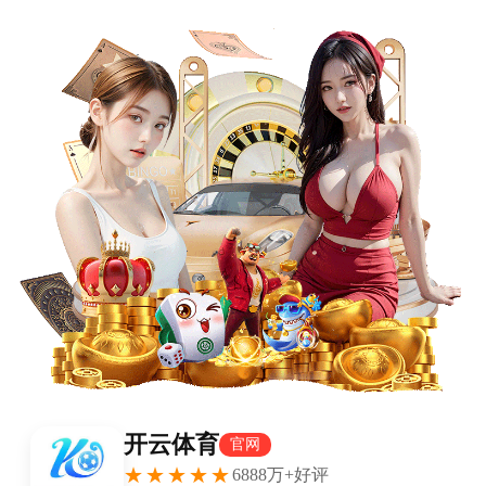
首页
nba
英超
意甲
法甲
德甲
西甲
欧冠
关于Kaiyun Sports,开
云体育,app下载,体育赛事,vip 注册地址,登录入口
首页
法甲
正文
半场：国安0-0成都，韦世豪报复性犯规染黄，
王子铭失良机
xiaoqiao
法甲
2026-06-06
158
0
北京时间4月12日中国足球超级联赛 联赛 第5轮，
北京国安主场对阵成都蓉城。半场战罢，场上比分
北京国安 0-0 成都蓉城。精彩瞬间双方球员已经
入场，比赛即将开始独家看中超就在咪咕第2分
钟，刚刚开场，塞尔吉尼奥铲倒席尔瓦独家看中超