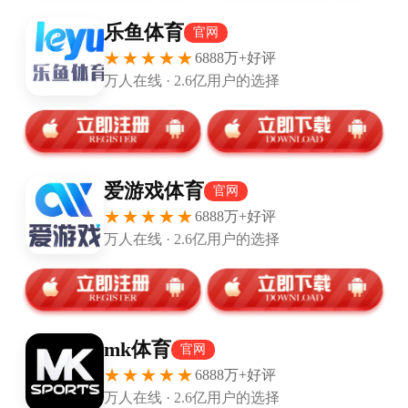
独家看中超就在咪咕
第2分钟，刚刚开场，塞尔吉尼奥铲倒
席尔瓦